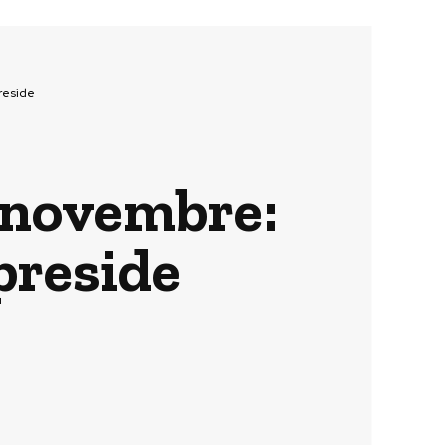
preside
0 novembre:
preside