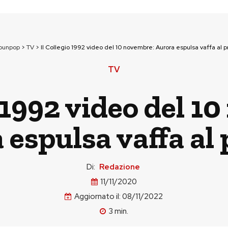
tounpop
>
TV
>
Il Collegio 1992 video del 10 novembre: Aurora espulsa vaffa al 
TV
o 1992 video del 1
 espulsa vaffa al 
Di:
Redazione
11/11/2020
Aggiornato il:
08/11/2022
3
min.