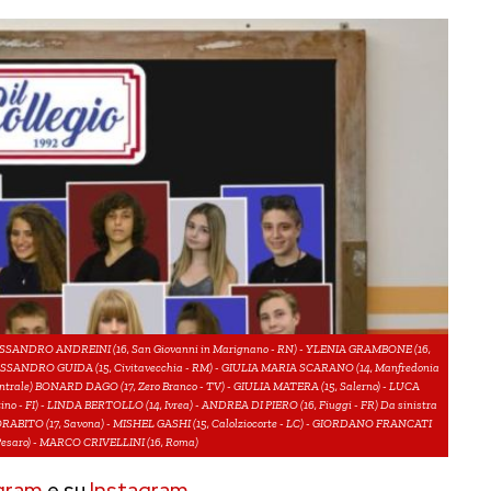
) - ALESSANDRO ANDREINI (16, San Giovanni in Marignano - RN) - YLENIA GRAMBONE (16,
 ALESSANDRO GUIDA (15, Civitavecchia - RM) - GIULIA MARIA SCARANO (14, Manfredonia
 (centrale) BONARD DAGO (17, Zero Branco - TV) - GIULIA MATERA (15, Salerno) - LUCA
ino - FI) - LINDA BERTOLLO (14, Ivrea) - ANDREA DI PIERO (16, Fiuggi - FR) Da sinistra
 MORABITO (17, Savona) - MISHEL GASHI (15, Calolziocorte - LC) - GIORDANO FRANCATI
 Pesaro) - MARCO CRIVELLINI (16, Roma)
gram
e su
Instagram