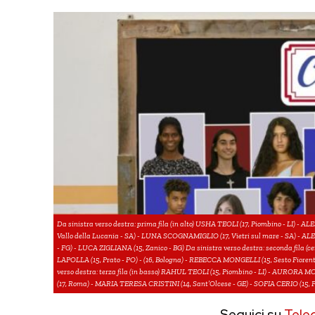
Da sinistra verso destra: prima fila (in alto) USHA TEOLI (17, Piombino - LI
Vallo della Lucania - SA) - LUNA SCOGNAMIGLIO (17, Vietri sul mare - SA) -
- FG) - LUCA ZIGLIANA (15, Zanico - BG) Da sinistra verso destra: seconda fila
LAPOLLA (15, Prato - PO) - (16, Bologna) - REBECCA MONGELLI (15, Sesto Fiorent
verso destra: terza fila (in basso) RAHUL TEOLI (15, Piombino - LI) - AURORA
(17, Roma) - MARIA TERESA CRISTINI (14, Sant’Olcese - GE) - SOFIA CERIO (15,
Seguici su
Tele