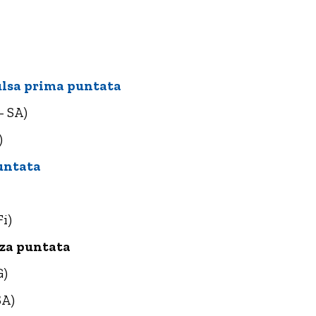
ulsa prima puntata
– SA)
)
untata
Fi)
rza puntata
G)
SA)