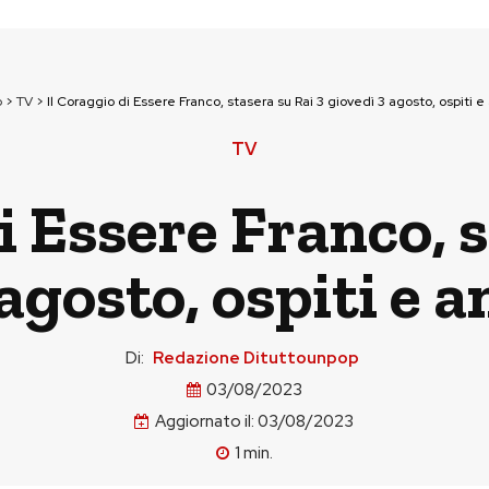
p
>
TV
>
Il Coraggio di Essere Franco, stasera su Rai 3 giovedì 3 agosto, ospiti e
TV
i Essere Franco, 
agosto, ospiti e a
Di:
Redazione Dituttounpop
03/08/2023
Aggiornato il:
03/08/2023
1
min.