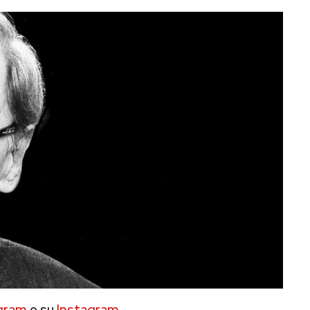
gram
e su
Instagram