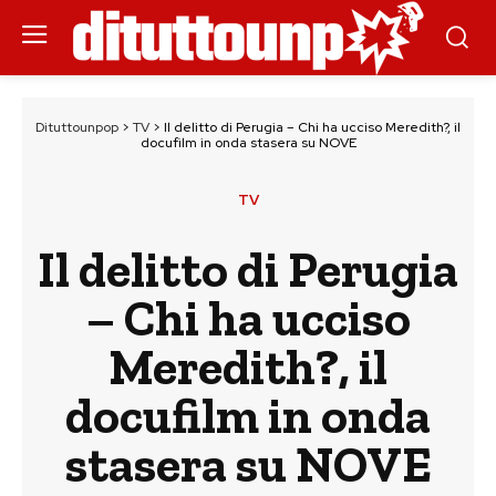
Dituttounpop
>
TV
>
Il delitto di Perugia – Chi ha ucciso Meredith?, il
docufilm in onda stasera su NOVE
TV
Il delitto di Perugia
– Chi ha ucciso
Meredith?, il
docufilm in onda
stasera su NOVE