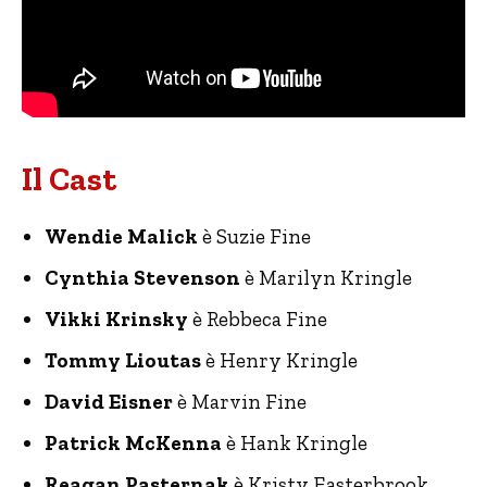
Il Cast
Wendie Malick
è Suzie Fine
Cynthia Stevenson
è Marilyn Kringle
Vikki Krinsky
è Rebbeca Fine
Tommy Lioutas
è Henry Kringle
David Eisner
è Marvin Fine
Patrick McKenna
è Hank Kringle
Reagan Pasternak
è Kristy Easterbrook