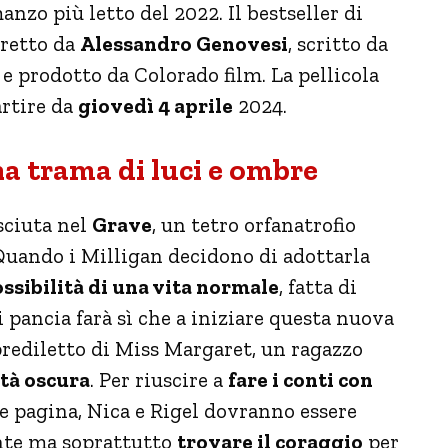
anzo più letto del 2022. Il bestseller di
iretto da
Alessandro Genovesi
, scritto da
e prodotto da Colorado film. La pellicola
rtire da
giovedì 4 aprile
2024.
na trama di luci e ombre
sciuta nel
Grave
, un tetro orfanatrofio
Quando i Milligan decidono di adottarla
ssibilità di una vita normale
, fatta di
 pancia farà sì che a iniziare questa nuova
 prediletto di Miss Margaret, un ragazzo
ità oscura
.
Per riuscire a
fare i conti con
 pagina, Nica e Rigel dovranno essere
sente ma soprattutto
trovare il coraggio
per