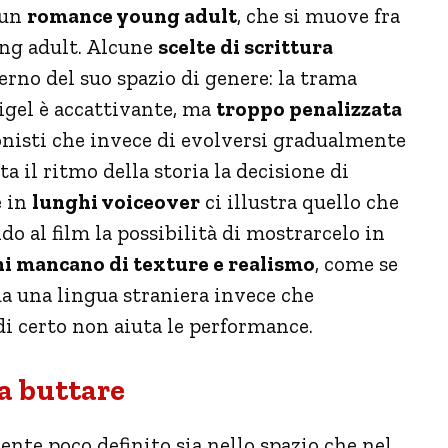
 un
romance young adult
, che si muove fra
ung adult. Alcune
scelte di scrittura
erno del suo spazio di genere: la trama
Rigel è accattivante, ma
troppo penalizzata
gonisti che invece di evolversi gradualmente
a il ritmo della storia la decisione di
e in
lunghi voiceover
ci illustra quello che
o al film la possibilità di mostrarcelo in
hi mancano di texture e realismo
, come se
a una lingua straniera invece che
di certo non aiuta le performance.
a buttare
nte poco definito sia nello spazio che nel