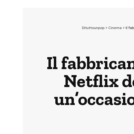
Dituttounpop
>
Cinema
>
Il f
Il fabbrica
Netflix 
un’occasi