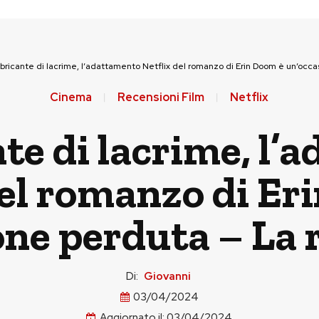
abbricante di lacrime, l’adattamento Netflix del romanzo di Erin Doom è un’occ
Cinema
Recensioni Film
Netflix
nte di lacrime, l
del romanzo di Er
one perduta – La 
Di:
Giovanni
03/04/2024
Aggiornato il:
03/04/2024