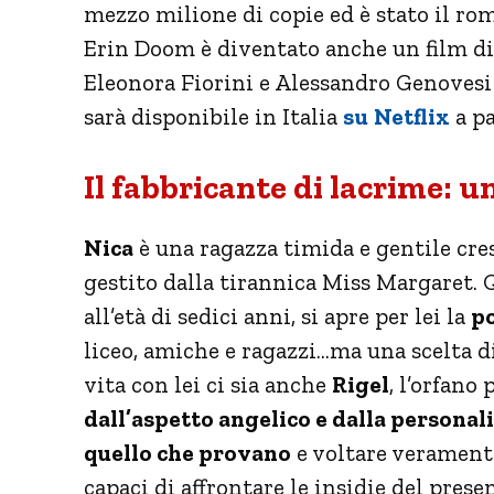
mezzo milione di copie ed è stato il rom
Erin Doom è diventato anche un film d
Eleonora Fiorini e Alessandro Genovesi 
sarà disponibile in Italia
su
Netflix
a pa
Il fabbricante di lacrime: u
Nica
è una ragazza timida e gentile cre
gestito dalla tirannica Miss Margaret. 
all’età di sedici anni, si apre per lei la
po
liceo, amiche e ragazzi…ma una scelta di
vita con lei ci sia anche
Rigel
, l’orfano
dall’aspetto angelico e dalla personal
quello che provano
e voltare veramente
capaci di affrontare le insidie del pre