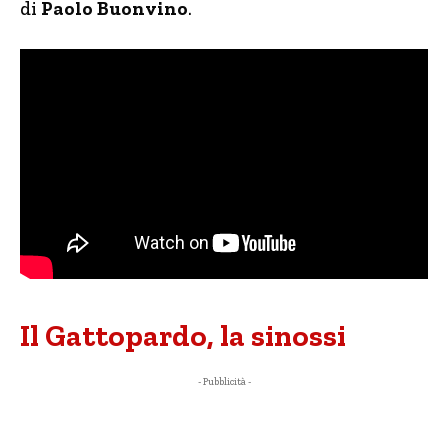
di
Paolo Buonvino
.
Il Gattopardo, la sinossi
- Pubblicità -