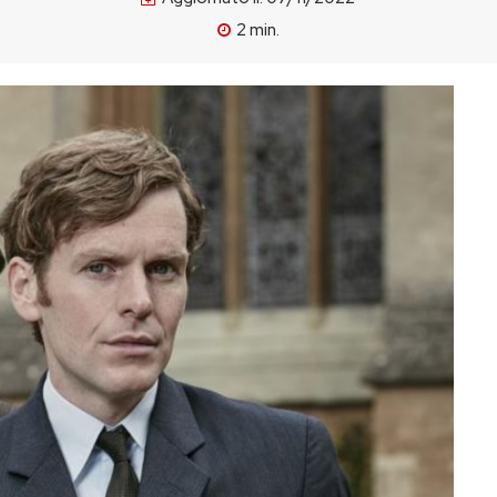
2
min.