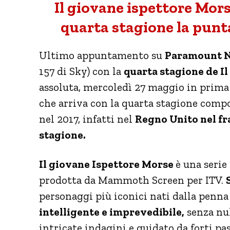
Il giovane ispettore Mo
quarta stagione la punt
Ultimo appuntamento su
Paramount 
157 di Sky) con la
quarta stagione de I
assoluta, mercoledì 27 maggio in prima
che arriva con la quarta stagione compo
nel 2017, infatti nel
Regno Unito nel fr
stagione.
Il giovane Ispettore Morse
è una serie
prodotta da Mammoth Screen per ITV.
personaggi più iconici nati dalla penna
intelligente e imprevedibile,
senza nul
intricate indagini e guidato da forti pass