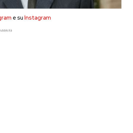
gram
e su
Instagram
ubblicità