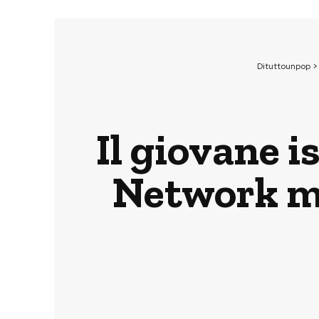
Dituttounpop
Il giovane 
Network me