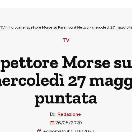
>
TV
>
Il giovane ispettore Morse su Paramount Network mercoledì 27 maggio l
TV
ispettore Morse 
rcoledì 27 magg
puntata
Di:
Redazione
26/05/2020
Aggiornato il:
07/11/2022