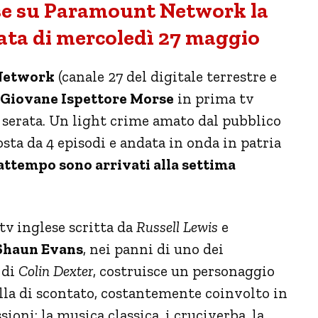
rse su Paramount Network la
ata di mercoledì 27 maggio
Network
(canale 27 del digitale terrestre e
l Giovane Ispettore Morse
in prima tv
 serata. Un light crime amato dal pubblico
sta da 4 episodi e andata in onda in patria
attempo sono arrivati alla settima
 tv inglese scritta da
Russell Lewis
e
Shaun Evans
, nei panni di uno dei
 di
Colin Dexter
, costruisce un personaggio
la di scontato, costantemente coinvolto in
ioni: la musica classica, i cruciverba, la