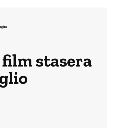
uglio
 film stasera
glio