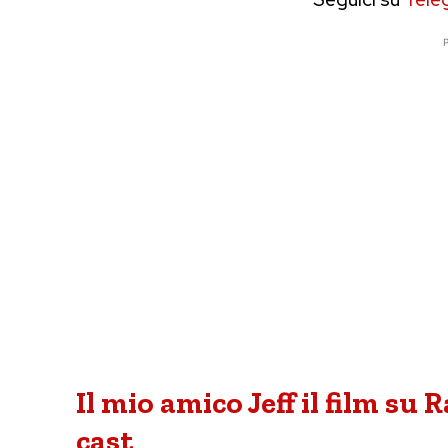
P
Il mio amico Jeff il film su 
cast