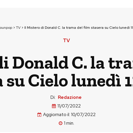
tounpop
>
TV
>
Il Mistero di Donald C. la trama del film stasera su Cielo lunedì 11
TV
di Donald C. la tr
 su Cielo lunedì 1
Di:
Redazione
11/07/2022
Aggiornato il:
10/07/2022
1
min.