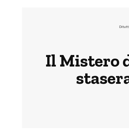
Ditut
Il Mistero 
stasera