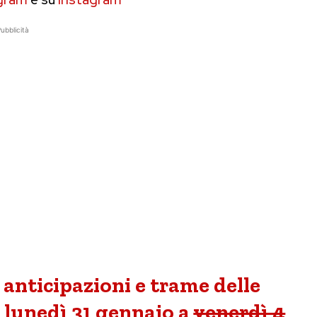
ubblicità
 anticipazioni e trame delle
a lunedì 31 gennaio a
venerdì 4