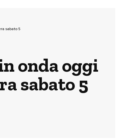
era sabato 5
 in onda oggi
era sabato 5