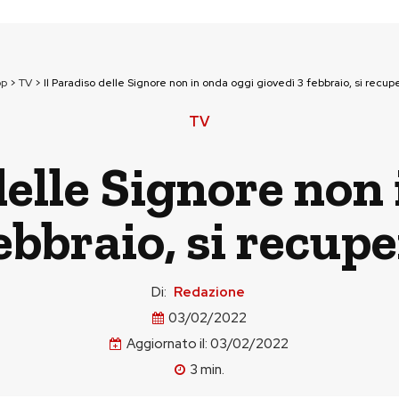
op
>
TV
>
Il Paradiso delle Signore non in onda oggi giovedì 3 febbraio, si recup
TV
delle Signore non
ebbraio, si recup
Di:
Redazione
03/02/2022
Aggiornato il:
03/02/2022
3
min.