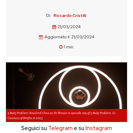
Di:
Riccardo Cristilli
21/03/2024
Aggiornato il:
21/03/2024
1
min.
3 Body Problem. Rosalind Chao as Ye Wenjie in episode 104 of 3 Body Problem. Cr.
Courtesy of Netflix © 2023
Seguici su
Telegram
e su
Instagram