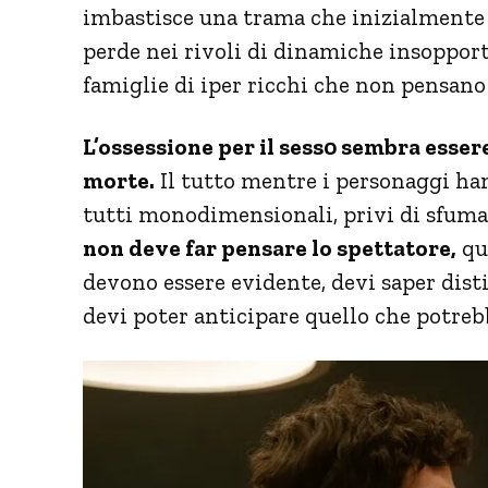
imbastisce una trama che inizialmente
perde nei rivoli di dinamiche insoppor
famiglie di iper ricchi che non pensano a
L’ossessione per il sess0 sembra essere
morte.
Il tutto mentre i personaggi han
tutti monodimensionali, privi di sfum
non deve far pensare lo spettatore,
que
devono essere evidente, devi saper disti
devi poter anticipare quello che potreb