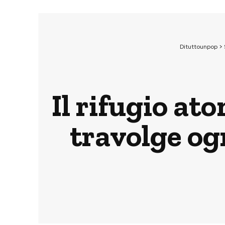
Dituttounpop
>
Il rifugio a
travolge og