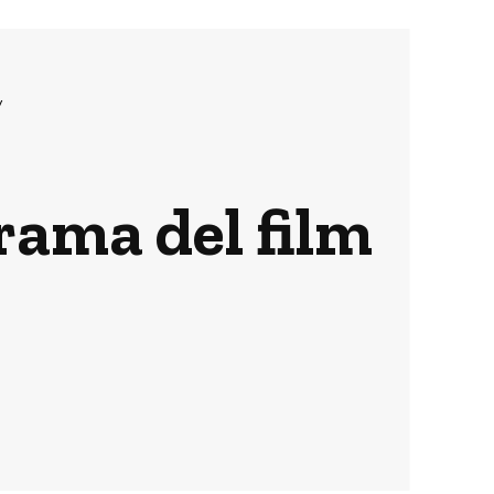
v
trama del film