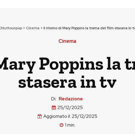
Dituttounpop
>
Cinema
>
Il ritorno di Mary Poppins la trama del film stasera in t
Cinema
 Mary Poppins la 
stasera in tv
Di:
Redazione
25/12/2025
Aggiornato il:
25/12/2025
1
min.