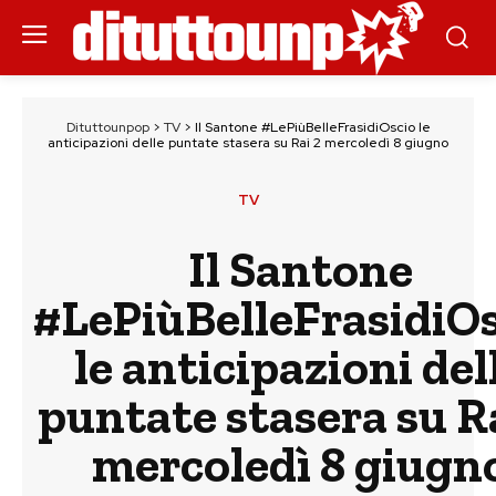
Dituttounpop
>
TV
>
Il Santone #LePiùBelleFrasidiOscio le
anticipazioni delle puntate stasera su Rai 2 mercoledì 8 giugno
TV
Il Santone
#LePiùBelleFrasidiO
le anticipazioni del
puntate stasera su R
mercoledì 8 giugn