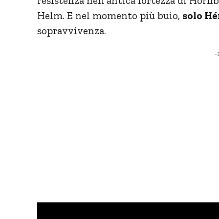
resistenza nell’antica fortezza di Hor
Helm. E nel momento più buio,
solo Hé
sopravvivenza.
- 