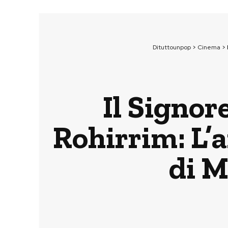
Dituttounpop
>
Cinema
>
Il Signor
Rohirrim: L’a
di M