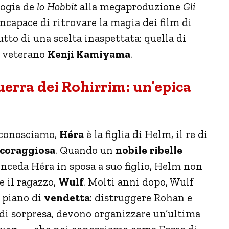
logia de
lo Hobbit
alla megaproduzione
Gli
capace di ritrovare la magia dei film di
utto di una scelta inaspettata: quella di
al veterano
Kenji Kamiyama
.
guerra dei Rohirrim: un’epica
i conosciamo,
Héra
è la figlia di Helm, il re di
 coraggiosa
. Quando un
nobile ribelle
onceda Héra in sposa a suo figlio, Helm non
e il ragazzo,
Wulf
. Molti anni dopo, Wulf
 piano di
vendetta
: distruggere Rohan e
i di sorpresa, devono organizzare un’ultima