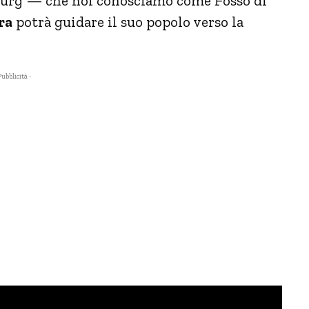
nburg — che noi conosciamo come Fosso di
ra
potrà guidare il suo popolo verso la
Pubblicità -