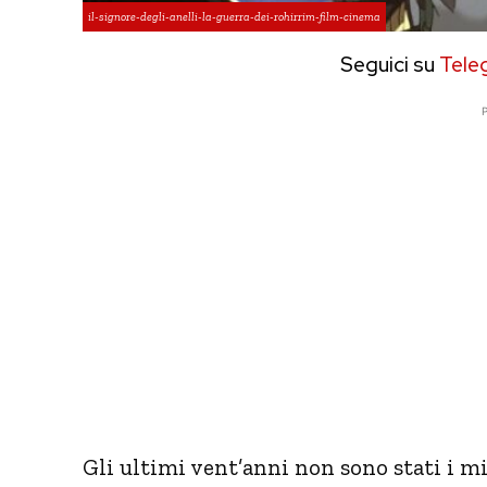
il-signore-degli-anelli-la-guerra-dei-rohirrim-film-cinema
Seguici su
Tele
P
Gli ultimi vent’anni non sono stati i mi