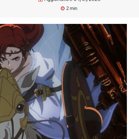
2
min.