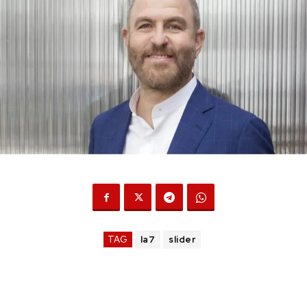
TAG
la7
slider