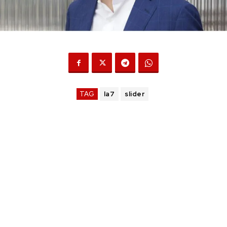
TAG
la7
slider