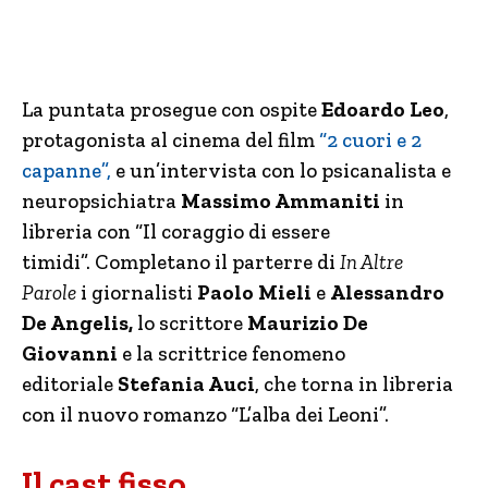
La puntata prosegue con ospite
Edoardo Leo
,
protagonista al cinema del film
“2 cuori e 2
capanne”,
e un’intervista con lo psicanalista e
neuropsichiatra
Massimo Ammaniti
in
libreria con “Il coraggio di essere
timidi”. Completano il parterre di
In Altre
Parole
i giornalisti
Paolo Mieli
e
Alessandro
De Angelis,
lo scrittore
Maurizio De
Giovanni
e la scrittrice fenomeno
editoriale
Stefania Auci
, che torna in libreria
con il nuovo romanzo “L’alba dei Leoni”.
Il cast fisso