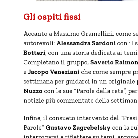
Gli ospiti fissi
Accanto a Massimo Gramellini, come se
autorevoli:
Alessandra Sardoni
con il 
Botteri
,
con una storia dedicata ai temi
Completano il gruppo,
Saverio Raimo
e
Jacopo Veneziani
che come sempre pr
settimana per guidarci in un originale 
Nuzzo
con le sue “Parole della rete”, pe
notizie più commentate della settiman
Infine, il consueto intervento del “Pres
Parole”
Gustavo Zagrebelsky
con la ru
interrogarsi e riflettere su temi, argome