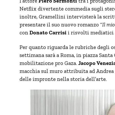
l’attore
Piero Sermonti
tra i protagonis
Netflix divertente commedia sugli stereo
inoltre, Gramellini intervisterà la scri
presentare il suo nuovo romanzo “
Il mi
con
Donato Carrisi
i risvolti mediatici
Per quanto riguarda le rubriche degli os
settimana sarà a Roma, in piazza Santa
mobilitazione pro Gaza.
Jacopo Venezi
macchia sul muro attribuita ad Andrea 
delle impronte nella storia dell’arte.