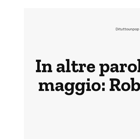
Dituttounpop
In altre paro
maggio: Robe