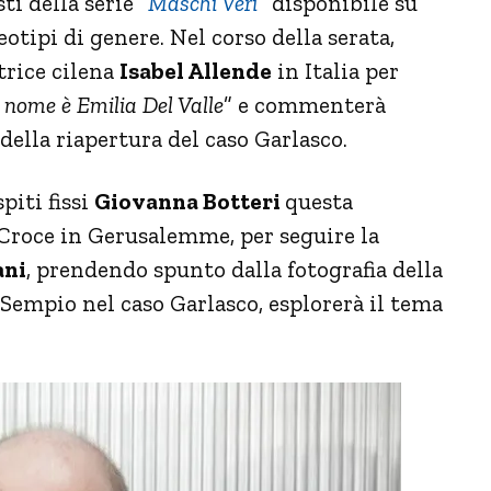
ti della serie “
Maschi Veri
”
disponibile su
tipi di genere. Nel corso della serata,
ttrice cilena
Isabel Allende
in Italia per
o nome è Emilia Del Valle
” e commenterà
 della riapertura del caso Garlasco.
piti fissi
Giovanna Botteri
questa
 Croce in Gerusalemme, per seguire la
ani
, prendendo spunto dalla fotografia della
Sempio nel caso Garlasco, esplorerà il tema