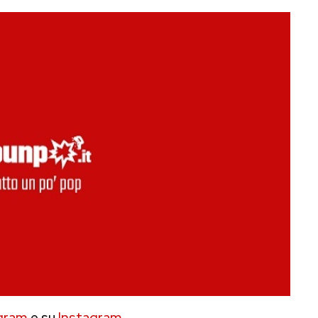
gram
e su
Instagram