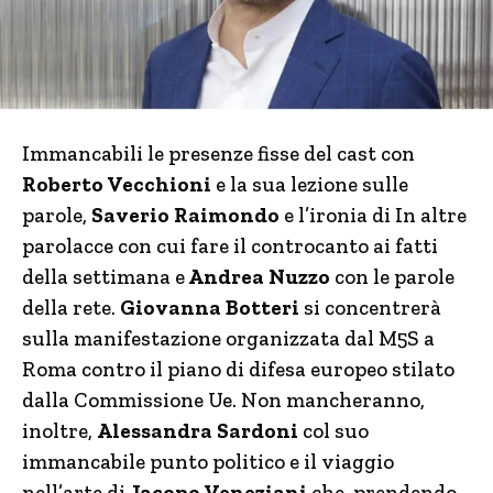
Immancabili le presenze fisse del cast con
Roberto Vecchioni
e la sua lezione sulle
parole,
Saverio Raimondo
e l’ironia di In altre
parolacce con cui fare il controcanto ai fatti
della settimana e
Andrea Nuzzo
con le parole
della rete.
Giovanna Botteri
si concentrerà
sulla manifestazione organizzata dal M5S a
Roma contro il piano di difesa europeo stilato
dalla Commissione Ue. Non mancheranno,
inoltre,
Alessandra Sardoni
col suo
immancabile punto politico e il viaggio
nell’arte di
Jacopo Veneziani
che, prendendo