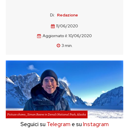
Di:
Redazione
11/06/2020
Aggiornato il:
10/06/2020
3
min.
Picture shows_Simon Reeve in Denali National Park, Alaska
Seguici su
Telegram
e su
Instagram