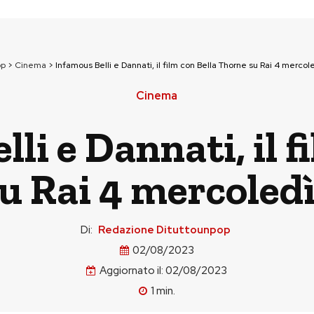
op
>
Cinema
>
Infamous Belli e Dannati, il film con Bella Thorne su Rai 4 mercol
Cinema
li e Dannati, il f
u Rai 4 mercoledì
Di:
Redazione Dituttounpop
02/08/2023
Aggiornato il:
02/08/2023
1
min.