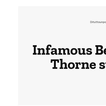
Dituttounp
Infamous Bel
Thorne s