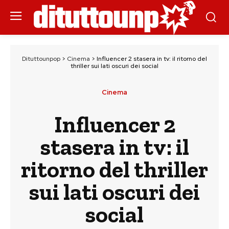
Dituttounpop
>
Cinema
>
Influencer 2 stasera in tv: il ritorno del
thriller sui lati oscuri dei social
Cinema
Influencer 2
stasera in tv: il
ritorno del thriller
sui lati oscuri dei
social