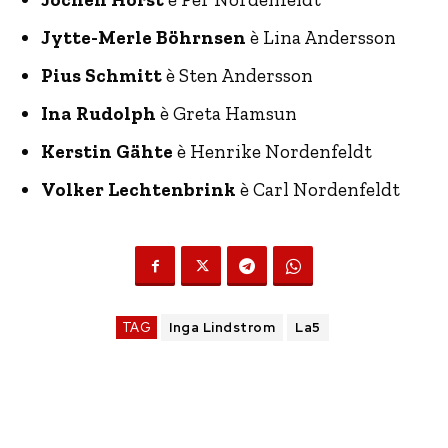
Jytte-Merle Böhrnsen
è Lina Andersson
Pius Schmitt
è Sten Andersson
Ina Rudolph
è Greta Hamsun
Kerstin Gähte
è Henrike Nordenfeldt
Volker Lechtenbrink
è Carl Nordenfeldt
TAG
Inga Lindstrom
La5