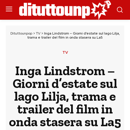
Dituttounpop
>
TV
>
Inga Lindstrom – Giorni d’estate sul lago Lilja,
trama e trailer del film in onda stasera su La5
TV
Inga Lindstrom –
Giorni d’estate sul
lago Lilja, trama e
trailer del film in
onda stasera su La5