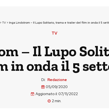
>
TV
>
Inga Lindstrom – Il Lupo Solitario, trama e trailer del film in onda il 5 s
TV
om – Il Lupo Solit
ilm in onda il 5 se
Di:
Redazione
05/09/2020
Aggiornato il:
07/11/2022
2
min.