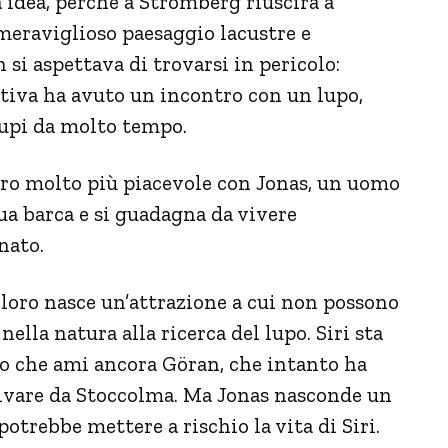
a idea, perchè a Stromberg riuscirà a
l meraviglioso paesaggio lacustre e
 si aspettava di trovarsi in pericolo:
stiva ha avuto un incontro con un lupo,
lupi da molto tempo.
tro molto più piacevole con Jonas, un uomo
ua barca e si guadagna da vivere
nato.
 loro nasce un’attrazione a cui non possono
lla natura alla ricerca del lupo. Siri sta
to che ami ancora Göran, che intanto ha
arrivare da Stoccolma. Ma Jonas nasconde un
otrebbe mettere a rischio la vita di Siri.