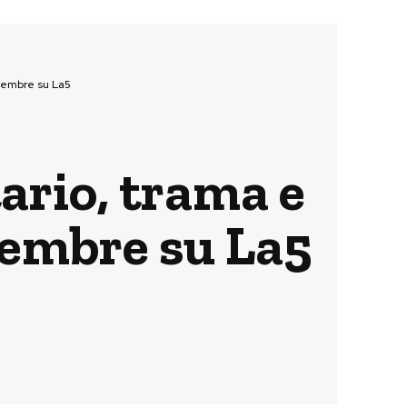
ettembre su La5
ario, trama e
ttembre su La5