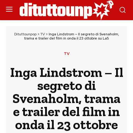
Dituttounpop
>
TV
>
Inga Lindstrom – Il segreto di Svenaholm,
trama e trailer del film in onda il 23 ottobre su La5
TV
Inga Lindstrom – Il
segreto di
Svenaholm, trama
e trailer del film in
onda il 23 ottobre