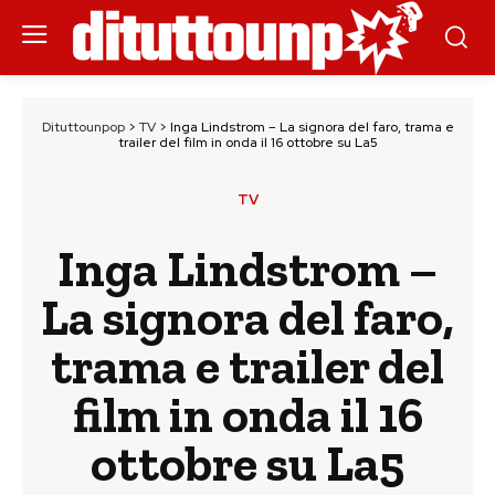
Dituttounpop
>
TV
>
Inga Lindstrom – La signora del faro, trama e
trailer del film in onda il 16 ottobre su La5
TV
Inga Lindstrom –
La signora del faro,
trama e trailer del
film in onda il 16
ottobre su La5