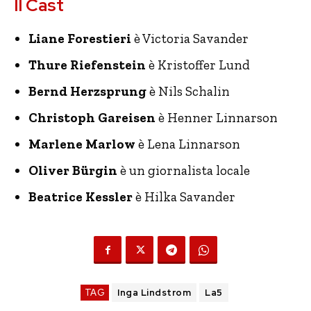
Il Cast
Liane Forestieri
è Victoria Savander
Thure Riefenstein
è Kristoffer Lund
Bernd Herzsprung
è Nils Schalin
Christoph Gareisen
è Henner Linnarson
Marlene Marlow
è Lena Linnarson
Oliver Bürgin
è un giornalista locale
Beatrice Kessler
è Hilka Savander
TAG
Inga Lindstrom
La5