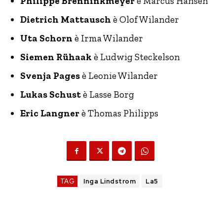
Philippe Brenninkmeyer
è Marcus Hansen
Dietrich Mattausch
è Olof Wilander
Uta Schorn
è Irma Wilander
Siemen Rühaak
è Ludwig Steckelson
Svenja Pages
è Leonie Wilander
Lukas Schust
è Lasse Borg
Eric Langner
è Thomas Philipps
TAG
Inga Lindstrom
La5