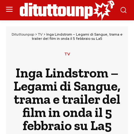
Dituttounpop
>
TV
>
Inga Lindstrom – Legami di Sangue, trama e
trailer del film in onda il 5 febbraio su La5
TV
Inga Lindstrom –
Legami di Sangue,
trama e trailer del
film in onda il 5
febbraio su La5