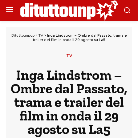
Dituttounpop
>
TV
>
Inga Lindstrom – Ombre dal Passato, trama e
trailer del film in onda il 29 agosto su La5
TV
Inga Lindstrom –
Ombre dal Passato,
trama e trailer del
film in onda il 29
agosto su La5