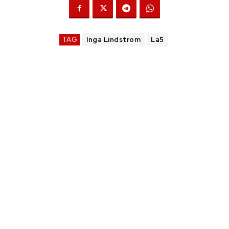
TAG
Inga Lindstrom
La5