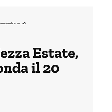
20 novembre su La5
ezza Estate,
onda il 20