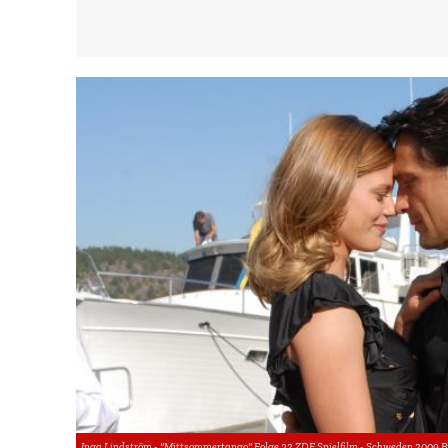
Inga Lindström - "Mittsommertango" Folge 32 ZDF Spielfilm - Schweden 2009 Bi