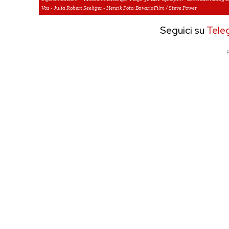
Vos - Julia Robert Seeliger - Henrik Foto: BavariaFilm / Steve Power
Seguici su
Tele
P