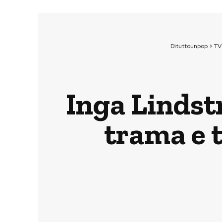
Dituttounpop
>
TV
Inga Lindst
trama e t