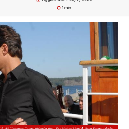
1
min.
ld 088 Alle tanzen Tango. Michaela May - Elsa Michael Mendel - Peter Elzemarieke de