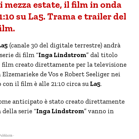
mezza estate, il film in onda
:10 su La5. Trama e trailer del
film.
a5
(canale 30 del digitale terrestre) andrà
erie di film “
Inga Lindstrom
” dal titolo
un film creato direttamente per la televisione
n Elzemarieke de Vos e Robert Seeliger nei
on il film è alle 21:10 circa su
La5
.
come anticipato è stato creato direttamente
 della serie “
Inga Lindstrom
” vanno in
Pubblicità -