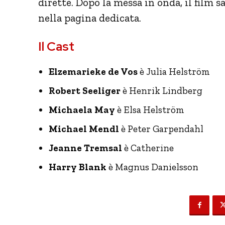
dirette. Dopo la messa in onda, il film
nella pagina dedicata.
Il Cast
Elzemarieke de Vos
è Julia Helström
Robert Seeliger
è Henrik Lindberg
Michaela May
è Elsa Helström
Michael Mendl
è Peter Garpendahl
Jeanne Tremsal
è Catherine
Harry Blank
è Magnus Danielsson