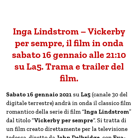
Inga Lindstrom – Vickerby
per sempre, il film in onda
sabato 16 gennaio alle 21:10
su La5. Trama e trailer del
film.
Sabato 16 gennaio 2021
su
La5
(canale 30 del
digitale terrestre) andrà in onda il classico film
romantico della serie di film “
Inga Lindstrom
”
dal titolo “
Vickerby per sempre
“. Si tratta di
un film creato direttamente per la televisione
tedesca, diretto da
John Delbridge
, con
Eva-