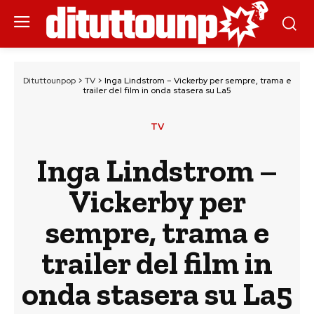
Dituttounpop
>
TV
>
Inga Lindstrom – Vickerby per sempre, trama e
trailer del film in onda stasera su La5
TV
Inga Lindstrom –
Vickerby per
sempre, trama e
trailer del film in
onda stasera su La5