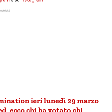
ubblicità
mination ieri lunedì 29 marzo
d, ecco chi ha votato chi