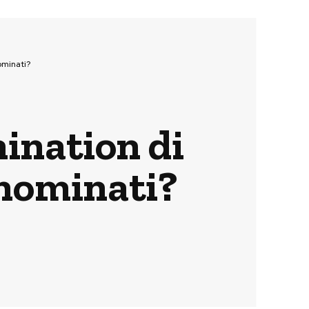
ominati?
mination di
 nominati?