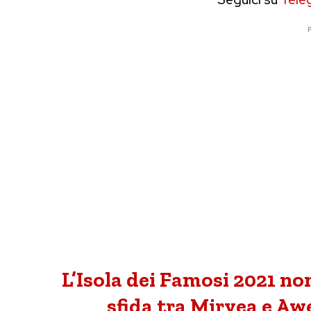
P
L’Isola dei Famosi 2021 no
sfida tra Miryea e Awe