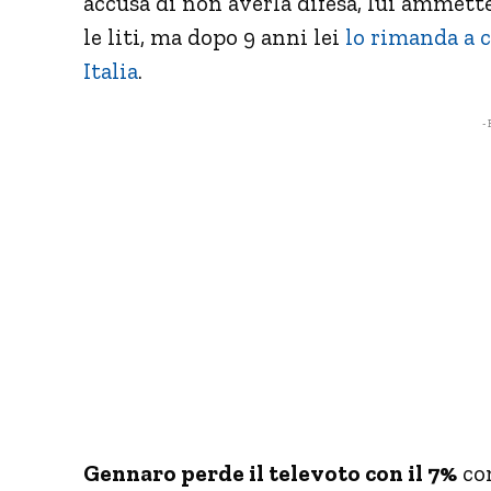
accusa di non averla difesa, lui ammett
le liti, ma dopo 9 anni lei
lo rimanda a c
Italia
.
- 
Gennaro perde il televoto con il 7%
con