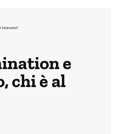
l televoto?
ination e
, chi è al