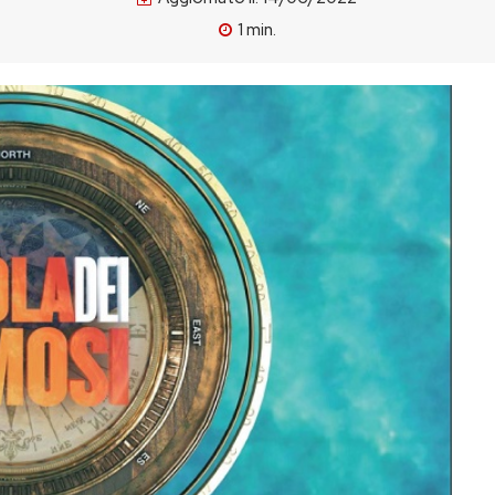
1
min.