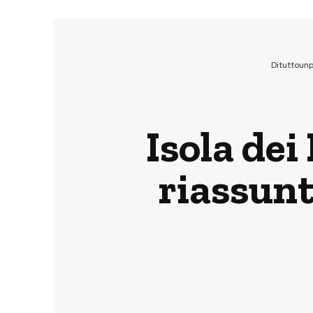
Dituttoun
Isola de
riassunto