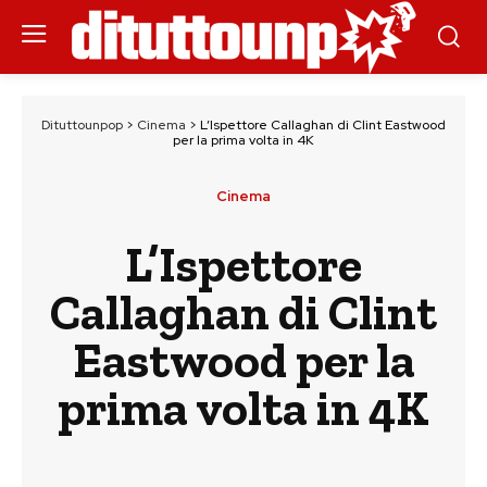
Dituttounpop
>
Cinema
>
L’Ispettore Callaghan di Clint Eastwood
per la prima volta in 4K
Cinema
L’Ispettore
Callaghan di Clint
Eastwood per la
prima volta in 4K