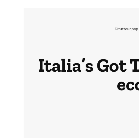
Dituttounpop
Italia’s Got 
ec