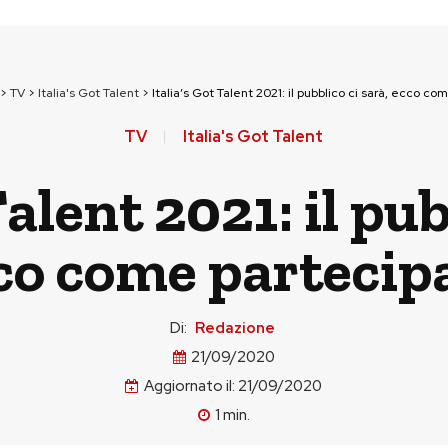
>
TV
>
Italia's Got Talent
>
Italia’s Got Talent 2021: il pubblico ci sarà, ecco c
TV
Italia's Got Talent
Talent 2021: il pub
co come partecip
Di:
Redazione
21/09/2020
Aggiornato il:
21/09/2020
1
min.