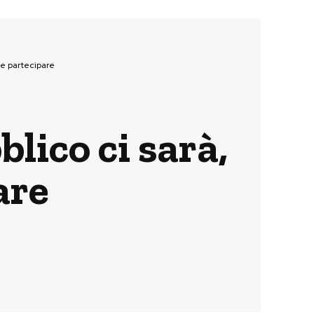
ome partecipare
blico ci sarà,
are