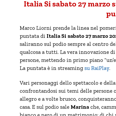
Italia Si sabato 27 marzo su
pu
Marco Liorni prende la linea nel pomeri
puntata di
Italia Si
sabato 27 marzo 20
saliranno sul podio sempre al centro de
qualcosa a tutti. La vera innovazione d
persone, mettendo in primo piano “un’es
La puntata è in streaming
su RaiPlay
.
Vari personaggi dello spettacolo e dell
confrontandosi sui temi delle persone co
allegro e a volte brusco, conquisterann
casa. E sul podio sale
Marina
che, cammi
bianco e nero di un matrimonio: di chi 