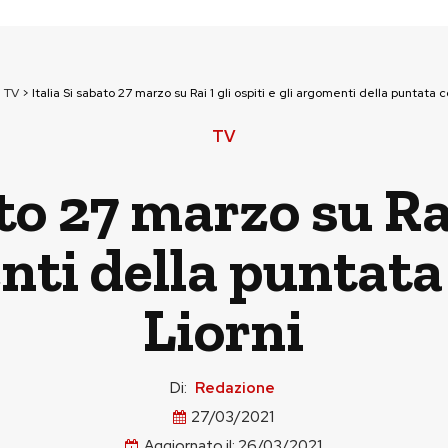
>
TV
>
Italia Si sabato 27 marzo su Rai 1 gli ospiti e gli argomenti della puntata 
TV
to 27 marzo su Rai
nti della puntat
Liorni
Di:
Redazione
27/03/2021
Aggiornato il:
26/03/2021