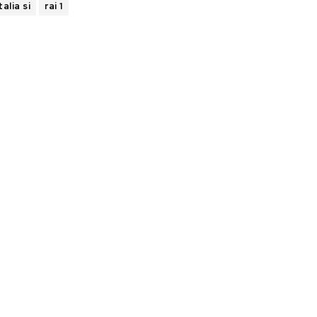
talia si
rai 1