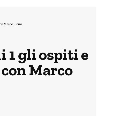
con Marco Liorni
 1 gli ospiti e
a con Marco