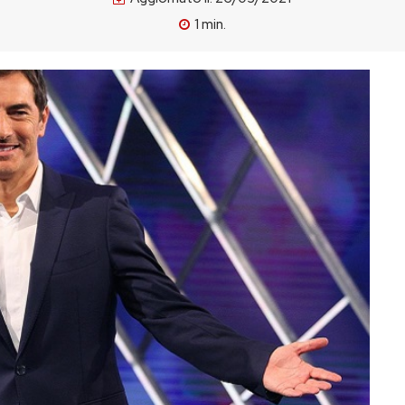
1
min.