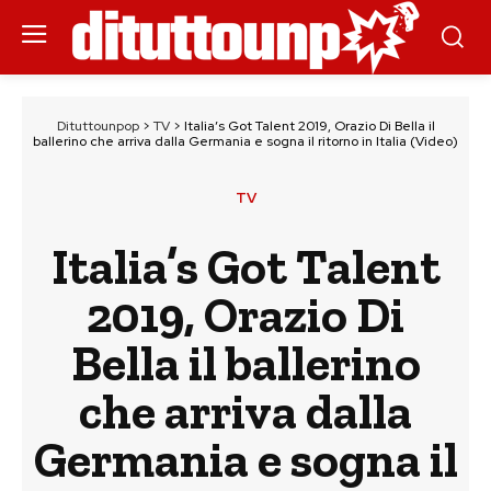
Dituttounpop
>
TV
>
Italia’s Got Talent 2019, Orazio Di Bella il
ballerino che arriva dalla Germania e sogna il ritorno in Italia (Video)
TV
Italia’s Got Talent
2019, Orazio Di
Bella il ballerino
che arriva dalla
Germania e sogna il