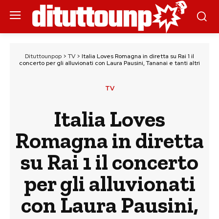
Dituttounpop
>
TV
>
Italia Loves Romagna in diretta su Rai 1 il
concerto per gli alluvionati con Laura Pausini, Tananai e tanti altri
TV
Italia Loves
Romagna in diretta
su Rai 1 il concerto
per gli alluvionati
con Laura Pausini,