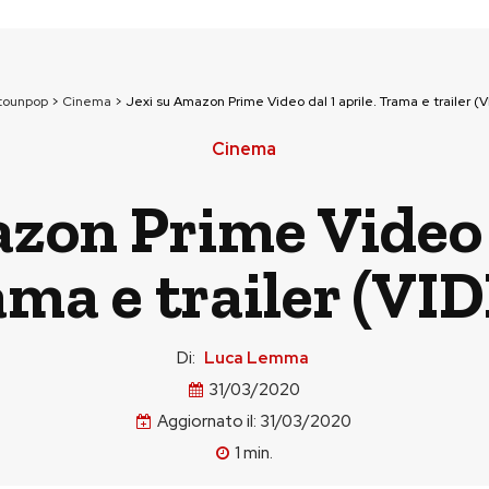
tounpop
>
Cinema
>
Jexi su Amazon Prime Video dal 1 aprile. Trama e trailer (
Cinema
zon Prime Video d
ma e trailer (VI
Di:
Luca Lemma
31/03/2020
Aggiornato il:
31/03/2020
1
min.