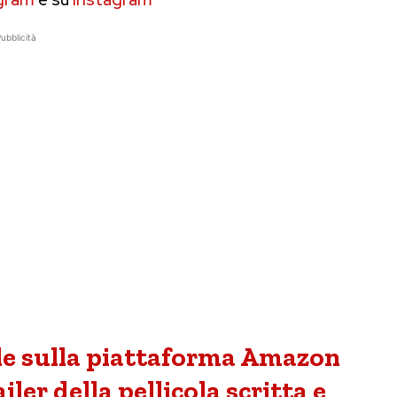
ubblicità
bile sulla piattaforma Amazon
ler della pellicola scritta e