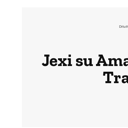
Ditut
Jexi su Ama
Tra