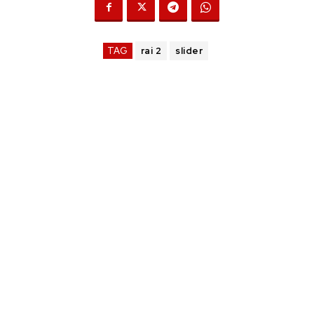
TAG
rai 2
slider