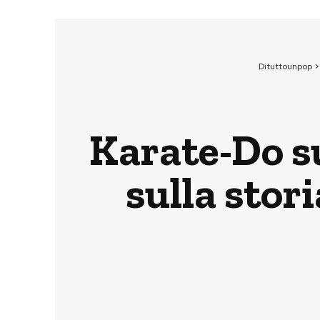
Dituttounpop
Karate-Do s
sulla stor