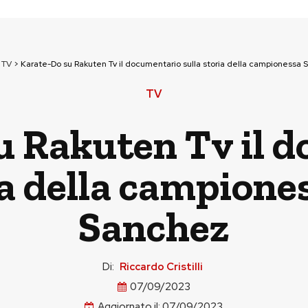
>
TV
>
Karate-Do su Rakuten Tv il documentario sulla storia della campionessa
TV
u Rakuten Tv il 
ia della campion
Sanchez
Di:
Riccardo Cristilli
07/09/2023
Aggiornato il:
07/09/2023