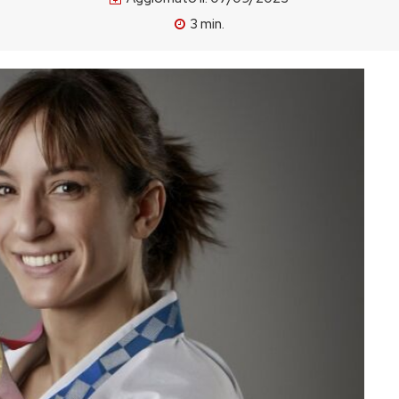
3
min.