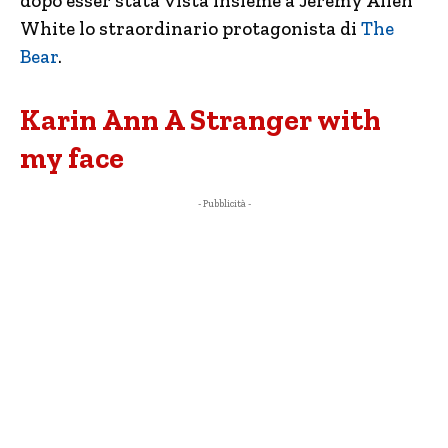
dopo esser stata vista insieme a Jeremy Allen
White lo straordinario protagonista di
The
Bear
.
Karin Ann A Stranger with
my face
- Pubblicità -