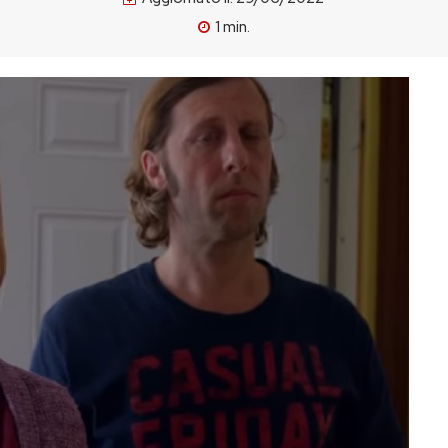
1
min.