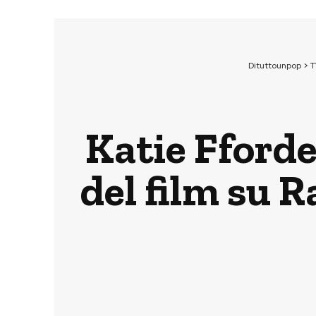
Dituttounpop
>
T
Katie Fforde
del film su 