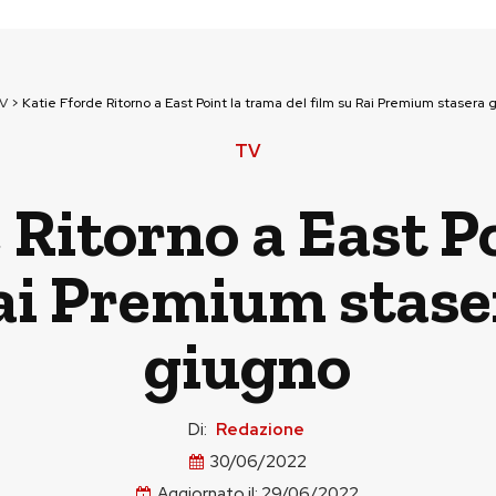
V
>
Katie Fforde Ritorno a East Point la trama del film su Rai Premium stasera 
TV
 Ritorno a East P
Rai Premium stase
giugno
Di:
Redazione
30/06/2022
Aggiornato il:
29/06/2022