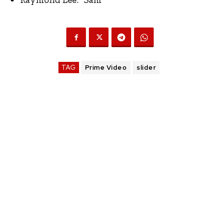
TAG
Prime Video
slider