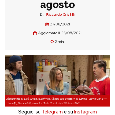
agosto
Di:
Riccardo Cristilli
27/08/2021
Aggiornato il:
26/08/2021
2
min.
Alex Bonifer as Neil, Annie Murphy as Allison, Eric Petersen as Kevinp - Kevin Can F***
Himself _ Season 1, Episode 2 - Photo Credit: Jojo Whilden/AMC
Seguici su
Telegram
e su
Instagram