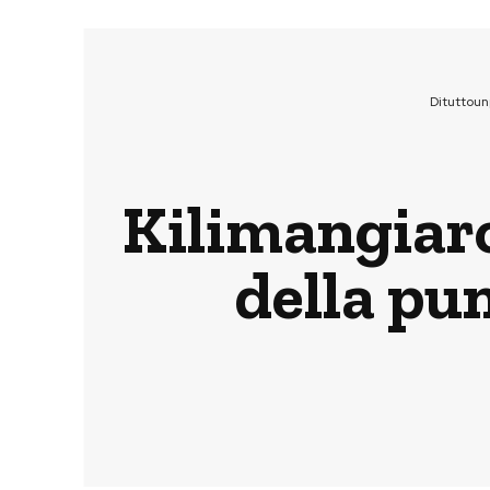
Dituttou
Kilimangiaro
della pu