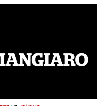
gram
e su
Instagram