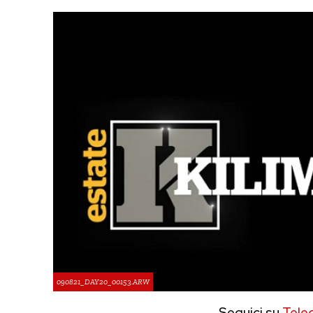
090821_DAY20_00153.ARW
Seguici su
Tele