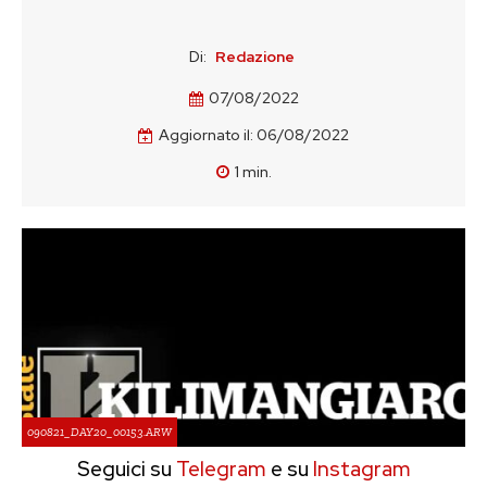
Di:
Redazione
07/08/2022
Aggiornato il:
06/08/2022
1
min.
090821_DAY20_00153.ARW
Seguici su
Telegram
e su
Instagram