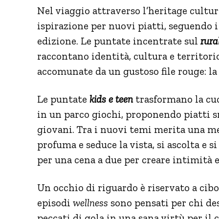
Nel viaggio attraverso l’heritage cultur
ispirazione per nuovi piatti, seguendo i
edizione. Le puntate incentrate sul
rura
raccontano identità, cultura e territorio
accomunate da un gustoso file rouge: la
Le puntate
kids e teen
trasformano la cu
in un parco giochi, proponendo piatti sm
giovani. Tra i nuovi temi merita una m
profuma e seduce la vista, si ascolta e s
per una cena a due per creare intimità e
Un occhio di riguardo è riservato a cibo
episodi
wellness
sono pensati per chi des
peccati di gola in una sana virtù per il