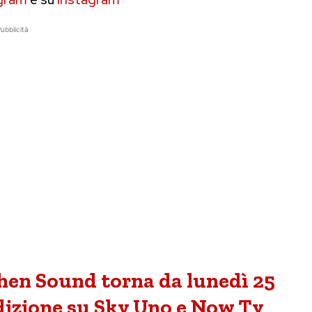
ubblicità
hen Sound torna da lunedì 25
izione su Sky Uno e Now Tv