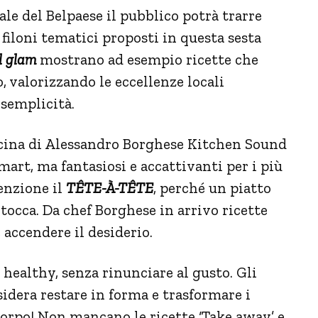
ale del Belpaese il pubblico potrà trarre
 filoni tematici proposti in questa sesta
l glam
mostrano ad esempio ricette che
, valorizzando le eccellenze locali
 semplicità.
cina di Alessandro Borghese Kitchen Sound
art, ma fantasiosi e accattivanti per i più
enzione il
TÊTE-À-TÊTE
, perché un piatto
i tocca. Da chef Borghese in arrivo ricette
 accendere il desiderio.
 healthy, senza rinunciare al gusto. Gli
idera restare in forma e trasformare i
 corpo! Non mancano le ricette ‘Take away’ e