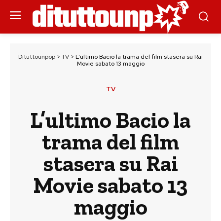
Dituttounpop
>
TV
>
L’ultimo Bacio la trama del film stasera su Rai
Movie sabato 13 maggio
TV
L’ultimo Bacio la
trama del film
stasera su Rai
Movie sabato 13
maggio