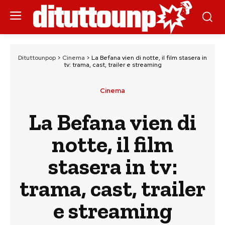
Dituttounpop
>
Cinema
>
La Befana vien di notte, il film stasera in
tv: trama, cast, trailer e streaming
Cinema
La Befana vien di
notte, il film
stasera in tv:
trama, cast, trailer
e streaming