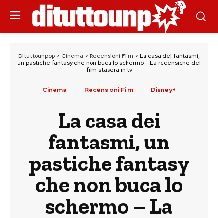
Dituttounpop
>
Cinema
>
Recensioni Film
>
La casa dei fantasmi,
un pastiche fantasy che non buca lo schermo – La recensione del
film stasera in tv
Cinema
Recensioni Film
Disney+
La casa dei
fantasmi, un
pastiche fantasy
che non buca lo
schermo – La